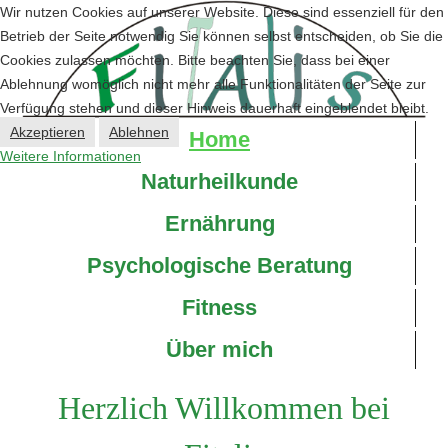
Wir nutzen Cookies auf unserer Website. Diese sind essenziell für den
Betrieb der Seite notwendig Sie können selbst entscheiden, ob Sie die
Cookies zulassen möchten. Bitte beachten Sie, dass bei einer
Ablehnung womöglich nicht mehr alle Funktionalitäten der Seite zur
Verfügung stehen und dieser Hinweis dauerhaft eingeblendet bleibt.
Akzeptieren
Ablehnen
Home
Weitere Informationen
Naturheilkunde
Ernährung
Psychologische Beratung
Fitness
Über mich
Herzlich Willkommen bei